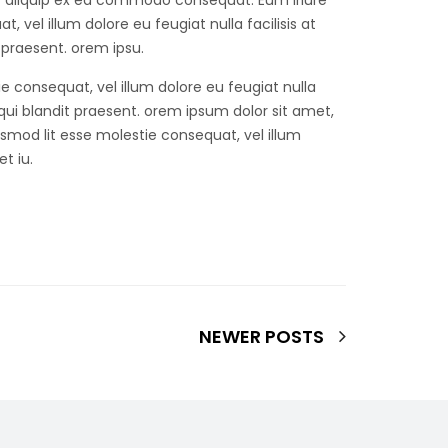
 ut aliquip ex ea commodo consequat. Eum iriure
, vel illum dolore eu feugiat nulla facilisis at
 praesent. orem ipsu.
ie consequat, vel illum dolore eu feugiat nulla
 qui blandit praesent. orem ipsum dolor sit amet,
mod lit esse molestie consequat, vel illum
t iu.
NEWER POSTS