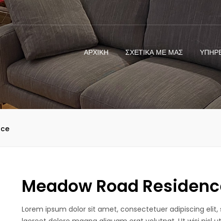
ΑΡΧΙΚΗ
ΣΧΕΤΙΚΑ ΜΕ ΜΑΣ
ΥΠΗΡ
nce
Meadow Road Residenc
Lorem ipsum dolor sit amet, consectetuer adipiscing eli