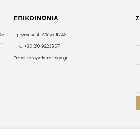
ΕΠΙΚΟΙΝΩΝΙΑ
Σ
έλο
Τιμοξένους 4, Αθήνα 11743
ς,
Τηλ.:
+30 210 9223867
Email:
info@dstratelos.gr
 by
WEBDO
.