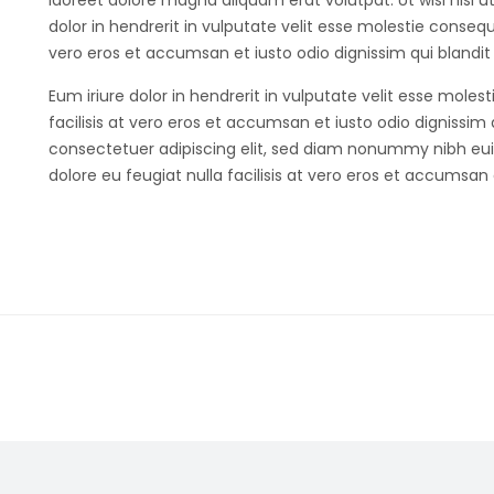
laoreet dolore magna aliquam erat volutpat. Ut wisi nisl
dolor in hendrerit in vulputate velit esse molestie consequat
vero eros et accumsan et iusto odio dignissim qui blandit
Eum iriure dolor in hendrerit in vulputate velit esse molest
facilisis at vero eros et accumsan et iusto odio dignissim
consectetuer adipiscing elit, sed diam nonummy nibh euis
dolore eu feugiat nulla facilisis at vero eros et accumsan e